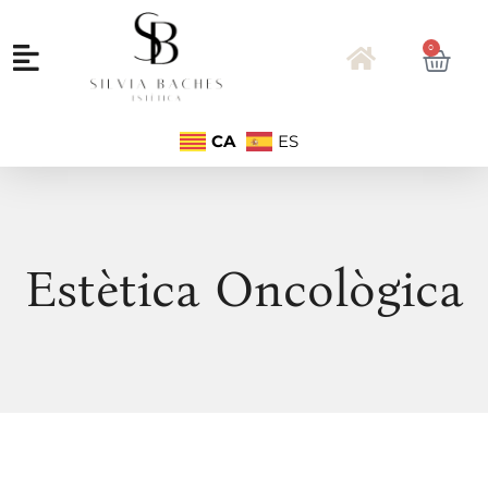
0
CA
ES
Estètica Oncològica