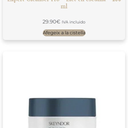
ml
29.90
€
IVA incluido
Afegeix a la cistella