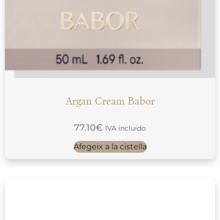
Argan Cream Babor
77.10
€
IVA incluido
Afegeix a la cistella