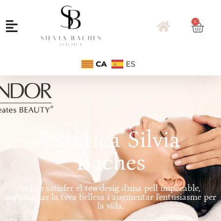
0
CA
ES
Estètica Silvia
Baches
volem satisfer el teu desig d'una pell impecable,
maximitzar la teva bellesa i augmentar l'entusiasme per
la vida.